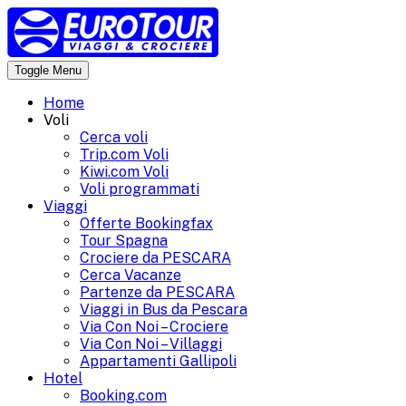
Skip
to
content
Toggle Menu
Eurotour Viaggi
Il mondo in grande stile!
Home
Voli
Cerca voli
Trip.com Voli
Kiwi.com Voli
Voli programmati
Viaggi
Offerte Bookingfax
Tour Spagna
Crociere da PESCARA
Cerca Vacanze
Partenze da PESCARA
Viaggi in Bus da Pescara
Via Con Noi – Crociere
Via Con Noi – Villaggi
Appartamenti Gallipoli
Hotel
Booking.com